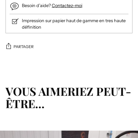
Besoin d’aide?
Contactez-moi
Impression sur papier haut de gamme en tres haute
définition
PARTAGER
Ajouter
un
produit
à
VOUS AIMERIEZ PEUT-
votre
ÊTRE…
panier