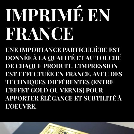
IMPRIMÉ EN
FRANCE
UNE IMPORTANCE PARTICULIÈRE EST
DONNÉE À LA QUALITÉ ET AU TOUCHÉ
DE CHAQUE PRODUIT. L’IMPRESSION
EST EFFECTUÉE EN FRANCE, AVEC DES
TECHNIQUES DIFFÉRENTES (ENTRE
L’EFFET GOLD OU VERNIS) POUR
APPORTER ÉLÉGANCE ET SUBTILITÉ À
L’OEUVRE.