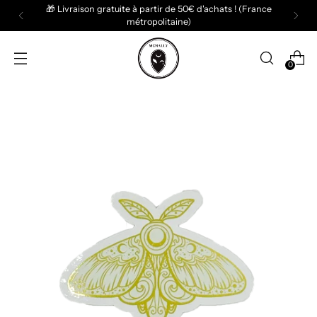
🎁 Livraison gratuite à partir de 50€ d'achats ! (France
métropolitaine)
0