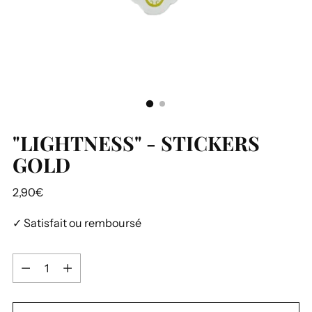
"LIGHTNESS" - STICKERS
GOLD
Prix
2,90€
normal
✓ Satisfait ou remboursé
Quantité
Quantité