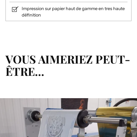
Impression sur papier haut de gamme en tres haute
définition
Ajouter
un
produit
à
VOUS AIMERIEZ PEUT-
votre
ÊTRE…
panier