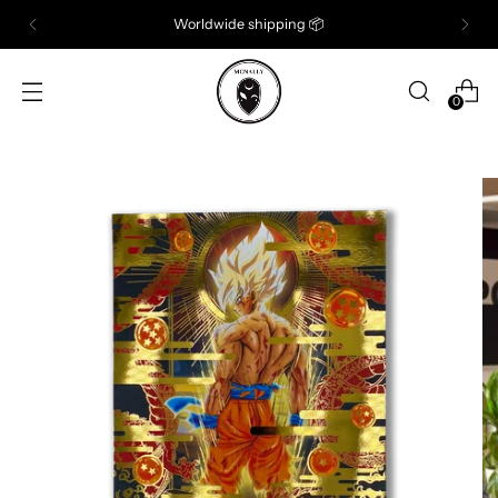
Worldwide shipping 📦
0