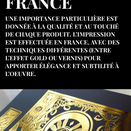
FRANCE
UNE IMPORTANCE PARTICULIÈRE EST
DONNÉE À LA QUALITÉ ET AU TOUCHÉ
DE CHAQUE PRODUIT. L’IMPRESSION
EST EFFECTUÉE EN FRANCE, AVEC DES
TECHNIQUES DIFFÉRENTES (ENTRE
L’EFFET GOLD OU VERNIS) POUR
APPORTER ÉLÉGANCE ET SUBTILITÉ À
L’OEUVRE.