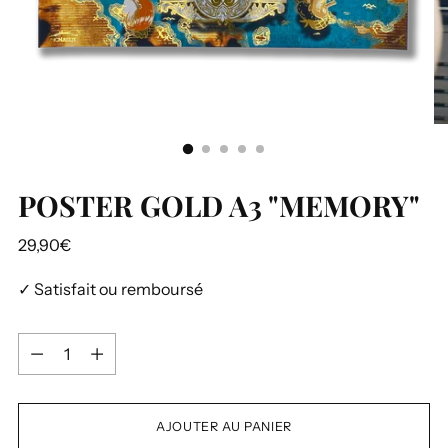
POSTER GOLD A3 "MEMORY"
Prix
29,90€
normal
✓ Satisfait ou remboursé
Quantité
Quantité
AJOUTER AU PANIER