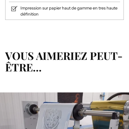
Impression sur papier haut de gamme en tres haute
définition
Ajouter
un
produit
à
VOUS AIMERIEZ PEUT-
votre
ÊTRE…
panier