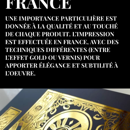
FRANCE
UNE IMPORTANCE PARTICULIÈRE EST
DONNÉE À LA QUALITÉ ET AU TOUCHÉ
DE CHAQUE PRODUIT. L’IMPRESSION
EST EFFECTUÉE EN FRANCE, AVEC DES
TECHNIQUES DIFFÉRENTES (ENTRE
L’EFFET GOLD OU VERNIS) POUR
APPORTER ÉLÉGANCE ET SUBTILITÉ À
L’OEUVRE.