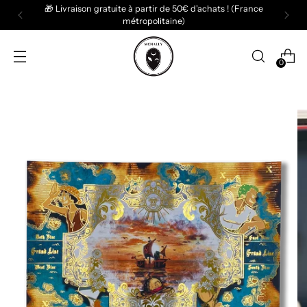
Worldwide shipping 📦
0