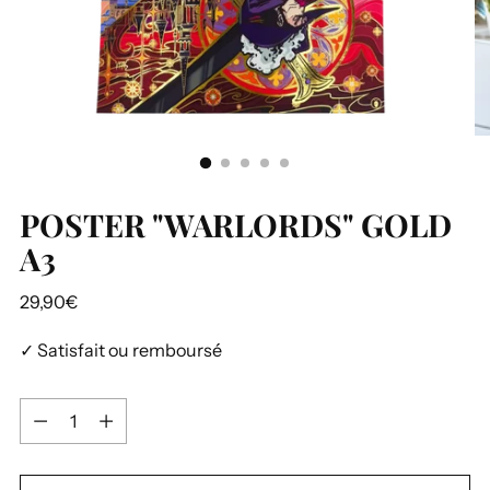
POSTER "WARLORDS" GOLD
A3
Prix
29,90€
normal
✓ Satisfait ou remboursé
Quantité
Quantité