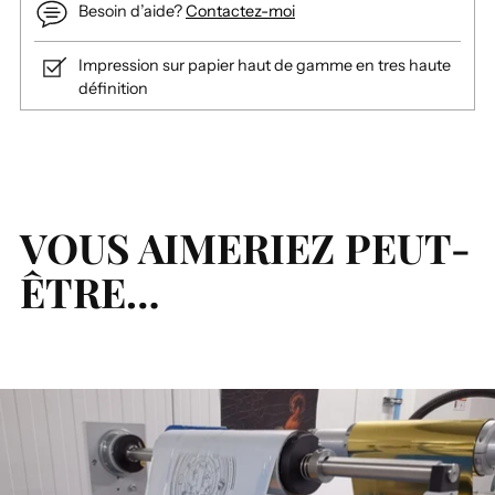
Besoin d’aide?
Contactez-moi
Impression sur papier haut de gamme en tres haute
définition
Ajouter
un
produit
à
VOUS AIMERIEZ PEUT-
votre
ÊTRE…
panier