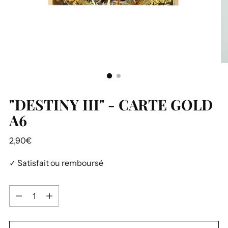
"DESTINY III" - CARTE GOLD
A6
Prix
2,90€
normal
✓ Satisfait ou remboursé
Quantité
Quantité