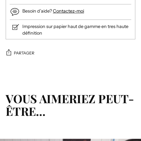
Besoin d’aide?
Contactez-moi
Impression sur papier haut de gamme en tres haute
définition
PARTAGER
Ajouter
un
produit
à
VOUS AIMERIEZ PEUT-
votre
ÊTRE…
panier