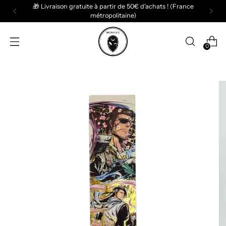
🎁 Livraison gratuite à partir de 50€ d'achats ! (France
métropolitaine)
0