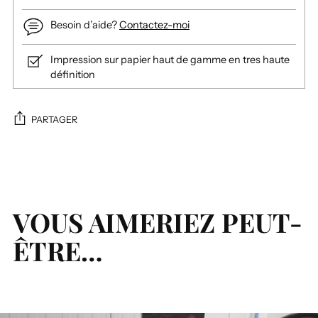
Besoin d’aide?
Contactez-moi
Impression sur papier haut de gamme en tres haute
définition
PARTAGER
Ajouter
un
produit
à
VOUS AIMERIEZ PEUT-
votre
ÊTRE…
panier