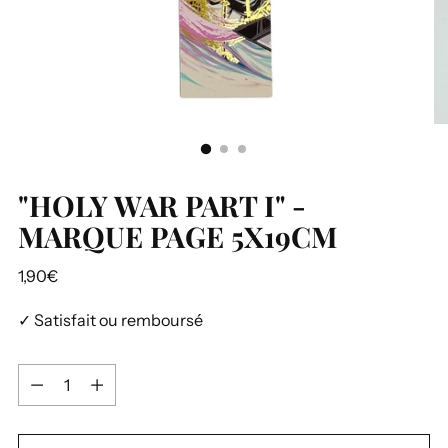
"HOLY WAR PART I" -
MARQUE PAGE 5X19CM
Prix
1,90€
normal
✓ Satisfait ou remboursé
Quantité
Quantité