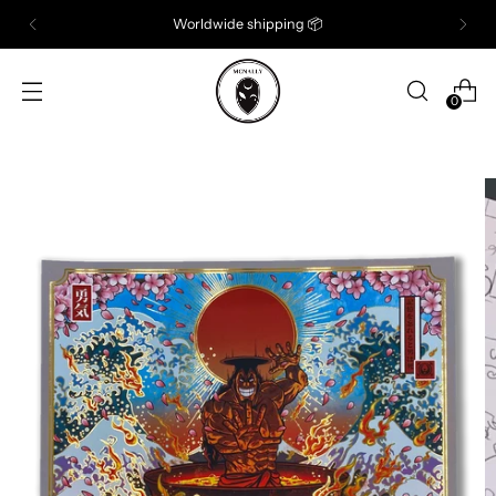
Worldwide shipping 📦
0