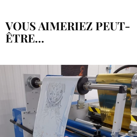
un
produit
à
VOUS AIMERIEZ PEUT-
votre
ÊTRE…
panier