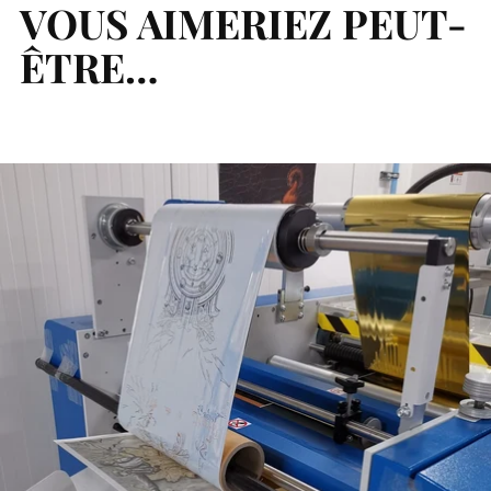
à
VOUS AIMERIEZ PEUT-
votre
ÊTRE…
panier