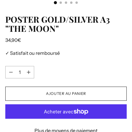
POSTER GOLD/SILVER A3
"THE MOON"
Prix
34,90€
normal
✓ Satisfait ou remboursé
Quantité
Quantité
AJOUTER AU PANIER
Plus de moyens de paiement