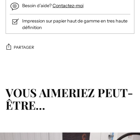
Besoin d’aide?
Contactez-moi
Impression sur papier haut de gamme en tres haute
définition
PARTAGER
Ajouter
un
produit
à
VOUS AIMERIEZ PEUT-
votre
ÊTRE…
panier