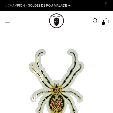
🎁 Livraison gratuite à partir de 50€ d'achats ! (France
métropolitaine)
0