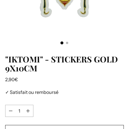
"IKTOMI" - STICKERS GOLD
9X10CM
Prix
2,90€
normal
✓ Satisfait ou remboursé
Quantité
Quantité