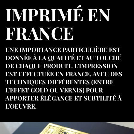
IMPRIMÉ EN
FRANCE
UNE IMPORTANCE PARTICULIÈRE EST
DONNÉE À LA QUALITÉ ET AU TOUCHÉ
DE CHAQUE PRODUIT. L’IMPRESSION
EST EFFECTUÉE EN FRANCE, AVEC DES
TECHNIQUES DIFFÉRENTES (ENTRE
L’EFFET GOLD OU VERNIS) POUR
APPORTER ÉLÉGANCE ET SUBTILITÉ À
L’OEUVRE.