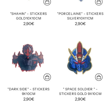
"SHAHIN" - STICKERS
"PORCELAINE" - STICKERS
GOLD10X10CM
SILVER10X11CM
2,90€
2,90€
"DARK SIDE" - STICKERS
" SPACE SOLDIER " -
9X10CM
STICKERS GOLD 9X10CM
2,90€
2,90€