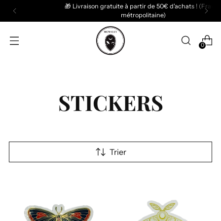
🎁 Livraison gratuite à partir de 50€ d'achats ! (France
métropolitaine)
0
STICKERS
Trier